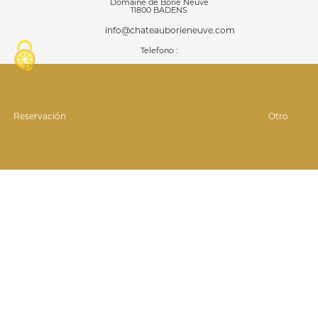
Domaine de Borie Neuve
11800 BADENS
info@chateauborieneuve.com
Telefono :
04 68 24 87 92
07 81 75 08 00
Síguenos en ...
GPS : 43°11'5.64 "N
Reservación
Otro
2°30'42.119"E
© Infolien 2026
Información jurídica
Datos personales
Gestión de las cookies
•
•
•