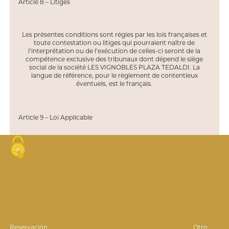
Article 8 – Litiges
Les présentes conditions sont régies par les lois françaises et
toute contestation ou litiges qui pourraient naître de
l’interprétation ou de l’exécution de celles-ci seront de la
compétence exclusive des tribunaux dont dépend le siège
social de la société LES VIGNOBLES PLAZA TEDALDI. La
langue de référence, pour le règlement de contentieux
éventuels, est le français.
Article 9 – Loi Applicable
Le contenu du site est assujetti au droit applicable en France.
Tout utilisateur reconnaît la compétence du tribunal
compétent de CARCASSONNE pour tout ce qui concerne le
contenu et l’utilisation du site ou les recours en découlant.
El dominio
Nuestros vinos
Reservación
Otro