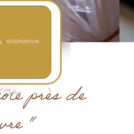
RÉSERVATION
ôte près de
vre "