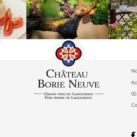
No
Ac
Œ
Co