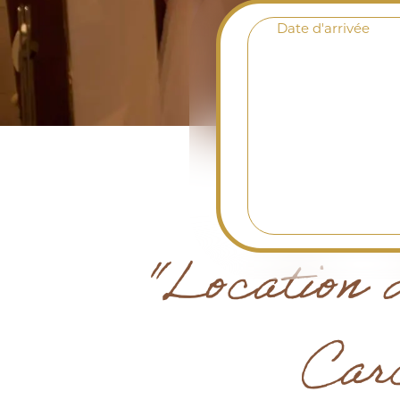
Date d'arrivée
"Location 
Carc