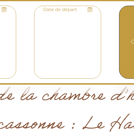
Date de départ
de la chambre d’h
assonne : Le Ha